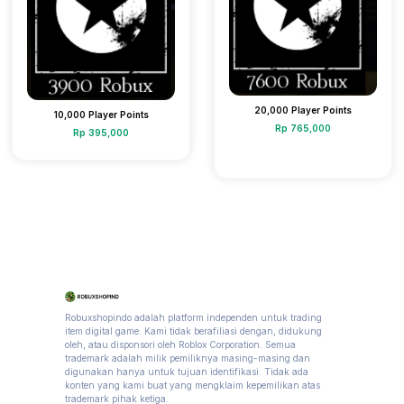
20,000 Player Points
10,000 Player Points
Rp 765,000
Rp 395,000
Robuxshopindo adalah platform independen untuk trading
item digital game. Kami tidak berafiliasi dengan, didukung
oleh, atau disponsori oleh Roblox Corporation. Semua
trademark adalah milik pemiliknya masing-masing dan
digunakan hanya untuk tujuan identifikasi. Tidak ada
konten yang kami buat yang mengklaim kepemilikan atas
trademark pihak ketiga.