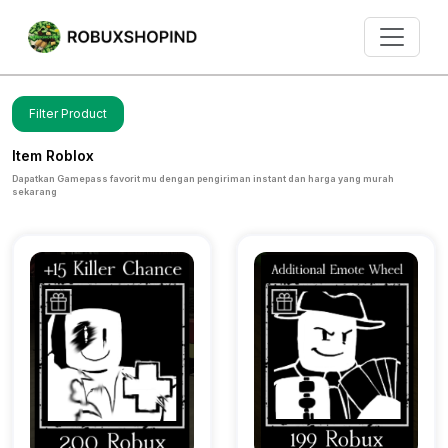
Filter Product
Item Roblox
Dapatkan Gamepass favorit mu dengan pengiriman instant dan harga yang murah
sekarang