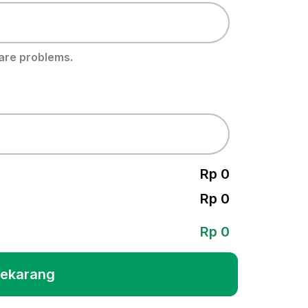
 are problems.
Rp 0
Rp 0
Rp 0
Sekarang