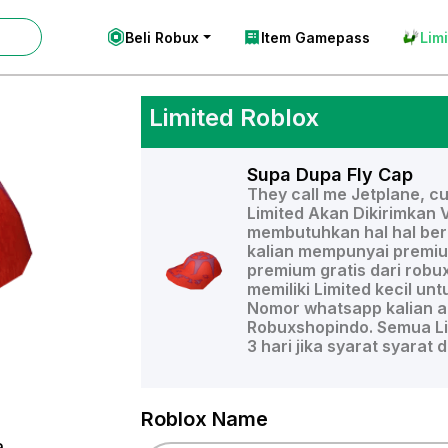
Beli Robux
Item Gamepass
Lim
Limited Roblox
Supa Dupa Fly Cap
They call me Jetplane, cuz
Limited Akan Dikirimkan 
membutuhkan hal hal beri
kalian mempunyai premiu
premium gratis dari robu
memiliki Limited kecil unt
Nomor whatsapp kalian akt
Robuxshopindo. Semua Lim
3 hari jika syarat syarat 
Roblox Name
a