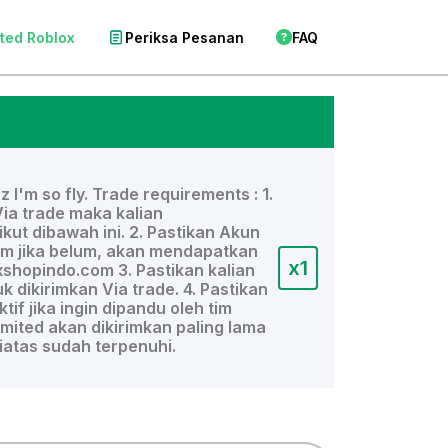
ited Roblox
Periksa Pesanan
FAQ
 I'm so fly. Trade requirements : 1.
Via trade maka kalian
kut dibawah ini. 2. Pastikan Akun
m jika belum, akan mendapatkan
x1
xshopindo.com 3. Pastikan kalian
uk dikirimkan Via trade. 4. Pastikan
if jika ingin dipandu oleh tim
ited akan dikirimkan paling lama
diatas sudah terpenuhi.